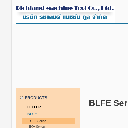
PRODUCTS
BLFE Ser
FEELER
BOLE
BLFE Series
EKH Series